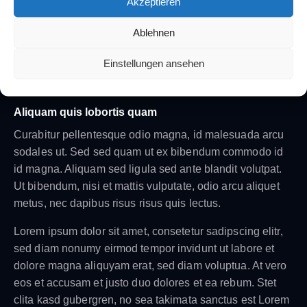
Akzeptieren
sed diam nonumy eirmod tempor invidunt ut labore et
dolore magna aliquyam erat, sed diam voluptua. At vero
Ablehnen
eos et accusam et justo duo dolores et ea rebum. Stet
Einstellungen ansehen
clita kasd gubergren, no sea takimata sanctus est Lorem
ipsum dolor sit amet.
Aliquam quis lobortis quam
Curabitur pellentesque odio magna, id malesuada arcu
sodales ut. Sed sed quam ut ex bibendum commodo id
id magna. Aliquam sed ligula sed ante blandit volutpat.
Ut bibendum, nisi et mattis vulputate, odio arcu aliquet
metus, nec dapibus risus risus quis lectus.
Lorem ipsum dolor sit amet, consetetur sadipscing elitr,
sed diam nonumy eirmod tempor invidunt ut labore et
dolore magna aliquyam erat, sed diam voluptua. At vero
eos et accusam et justo duo dolores et ea rebum. Stet
clita kasd gubergren, no sea takimata sanctus est Lorem