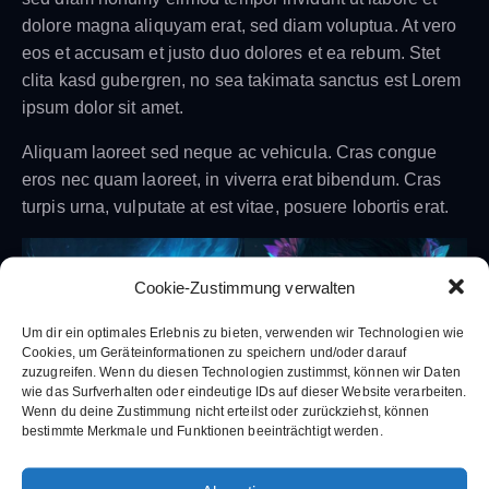
dolore magna aliquyam erat, sed diam voluptua. At vero
eos et accusam et justo duo dolores et ea rebum. Stet
clita kasd gubergren, no sea takimata sanctus est Lorem
ipsum dolor sit amet.
Aliquam laoreet sed neque ac vehicula. Cras congue
eros nec quam laoreet, in viverra erat bibendum. Cras
turpis urna, vulputate at est vitae, posuere lobortis erat.
Cookie-Zustimmung verwalten
Um dir ein optimales Erlebnis zu bieten, verwenden wir Technologien wie
Cookies, um Geräteinformationen zu speichern und/oder darauf
zuzugreifen. Wenn du diesen Technologien zustimmst, können wir Daten
wie das Surfverhalten oder eindeutige IDs auf dieser Website verarbeiten.
Wenn du deine Zustimmung nicht erteilst oder zurückziehst, können
bestimmte Merkmale und Funktionen beeinträchtigt werden.
Lorem ipsum dolor sit amet, consetetur sadipscing elitr,